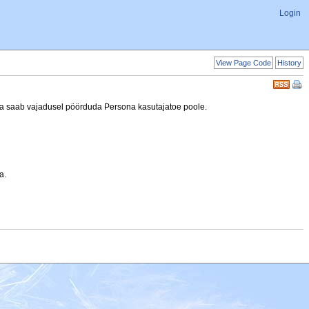
Login
View Page Code
History
ja saab vajadusel pöörduda Persona kasutajatoe poole.
a.