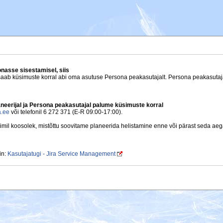
nasse sisestamisel, siis
saab küsimuste korral abi oma asutuse Persona peakasutajalt. Persona peakasuta
laneerijal ja Persona peakasutajal palume küsimuste korral
a.ee
või telefonil 6 272 371 (E-R 09:00-17:00).
mil koosolek, mistõttu soovitame planeerida helistamine enne või pärast seda aeg
in:
Kasutajatugi - Jira Service Management