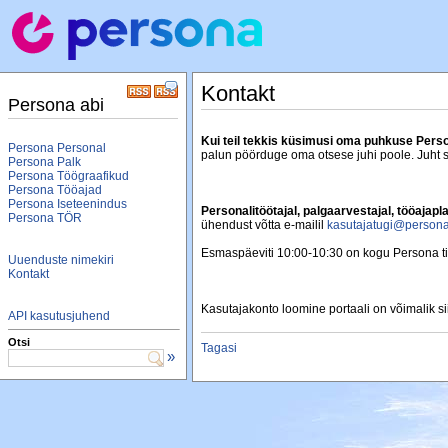
Kontakt
Persona abi
Kui teil tekkis küsimusi oma puhkuse Perso
Persona Personal
palun pöörduge oma otsese juhi poole. Juht 
Persona Palk
Persona Töögraafikud
Persona Tööajad
Persona Iseteenindus
Personalitöötajal, palgaarvestajal, tööajap
Persona TÖR
ühendust võtta e-mailil
kasutajatugi@person
Esmaspäeviti 10:00-10:30 on kogu Persona tii
Uuenduste nimekiri
Kontakt
Kasutajakonto loomine portaali on võimalik si
API kasutusjuhend
Otsi
Tagasi
»