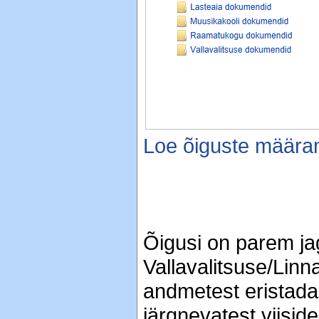
Loe õiguste määram
Õigusi on parem ja
Vallavalitsuse/Linn
andmetest eristada,
järgnevatest viiside