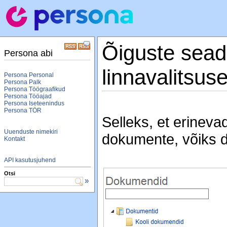
Õiguste sead
Persona abi
linnavalitsuse
Persona Personal
Persona Palk
Persona Töögraafikud
Persona Tööajad
Persona Iseteenindus
Persona TÖR
Selleks, et erineva
Uuenduste nimekiri
dokumente, võiks do
Kontakt
API kasutusjuhend
Otsi
»