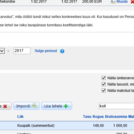
rvutus", mitu öötöö tundi isikul selles konkreetses kuus oli. Kui kasutusel on Pers
e lehel ise isiku tavapärase tunnitasu koefitsiendiga läbi.