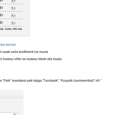
ise korrast
.
el saate seda koefitsienti ise muuta.
satasu võite ise lisatasu liikide alla lisada.
 "Palk" sisestatud palk liigiga "Tunnipalk", "Kuupalk (summeeritud)" või "