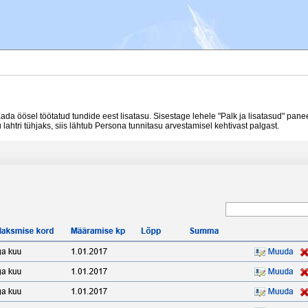
ada öösel töötatud tundide eest lisatasu. Sisestage lehele "Palk ja lisatasud" panee
u lahtri tühjaks, siis lähtub Persona tunnitasu arvestamisel kehtivast palgast.