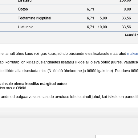
hel ainult ühes kuus või igas kuus, sõltub püsiandmetes lisatasule määratud
maksm
äbi korrutab, on kirjas püsiandmetes lisatasu liikide all oleva öötöö juures. Vajadus
 liikide alla sisestada mitu (N: öötöö ühekordne ja öötöö igakuine). Puuduva öötöö li
satasule olema
koodiks märgitud ootoo
.
isa uus > Öötöö
andmed palgaarvestuse tasude arvutuse lehele ainult juhul, kui isikule on paneelile