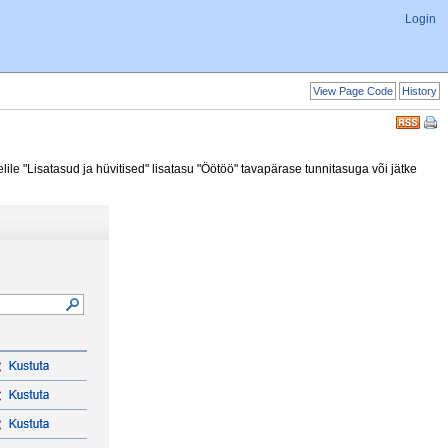
Login
View Page Code
History
lile "Lisatasud ja hüvitised" lisatasu "Öötöö" tavapärase tunnitasuga või jätke