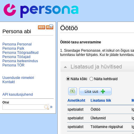
Öötöö
Persona abi
Öötöö tasu arvestamine
Persona Personal
Persona Palk
1. Sisestage Personasse, et isikul on õigus sa
Persona Töögraafikud
tunnitasu lahter tühjaks. Kui te jätate tunnitas
Persona Tööajad
Persona Iseteenindus
Persona TÖR
Uuenduste nimekiri
Kontakt
API kasutusjuhend
Otsi
»