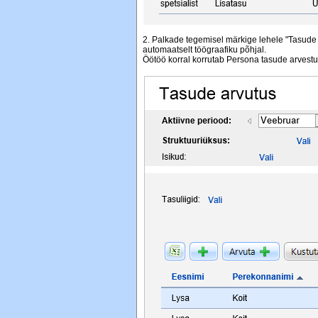
2. Palkade tegemisel märkige lehele "Tasude a
automaatselt töögraafiku põhjal.
Öötöö korral korrutab Persona tasude arvestus