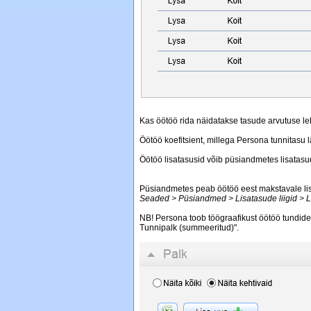
Kas öötöö rida näidatakse tasude arvutuse le
Öötöö koefitsient, millega Persona tunnitasu l
Öötöö lisatasusid võib püsiandmetes lisatasude
Püsiandmetes peab öötöö eest makstavale li
Seaded > Püsiandmed > Lisatasude liigid > L
NB! Persona toob töögraafikust öötöö tundide 
Tunnipalk (summeeritud)".