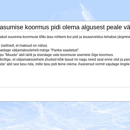
 asumise koormus pidi olema algusest peale v
estatud suurema koormuse tõttu tasu rohkem kui pidi ja tasaarveldus tehakse järgmise
(selliselt, et maksud on näha).
maldage väljamaksulehelt märge "Panka saadetud".
u "Muuda" abil lahti ja sisestage vale koormuse asemele õige koormus.
trollige, et väljamaksulehele jõudsid kõik tasud nii nagu need seal enne olid ja p
“ abil see tasu rida, mille tasu pidi teine olema. Avanenud vormil vajutage lingile