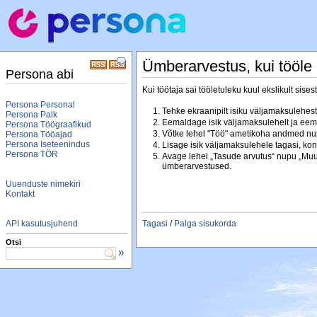
Ümberarvestus, kui tööle
Persona abi
Kui töötaja sai tööletuleku kuul ekslikult sis
Persona Personal
Tehke ekraanipilt isiku väljamaksulehest 
Persona Palk
Eemaldage isik väljamaksulehelt ja ee
Persona Töögraafikud
Võtke lehel "Töö" ametikoha andmed nup
Persona Tööajad
Persona Iseteenindus
Lisage isik väljamaksulehele tagasi, kon
Persona TÖR
Avage lehel „Tasude arvutus“ nupu „Muuda
ümberarvestused.
Uuenduste nimekiri
Kontakt
API kasutusjuhend
Tagasi
/
Palga sisukorda
Otsi
»