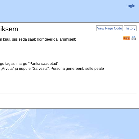
Login
äiksem
View Page Code
History
l kuul, siis seda saab korrigeerida järgmiselt:
ange tagasi märge "Panka saadetud".
 „Arvuta“ ja nupule "Salvesta". Persona genereerib selle peale