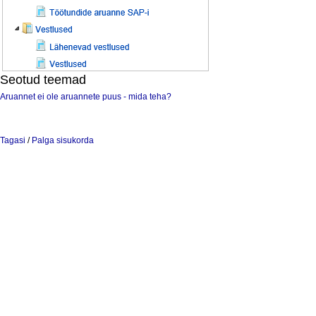
Seotud teemad
Aruannet ei ole aruannete puus - mida teha?
Tagasi
/
Palga sisukorda