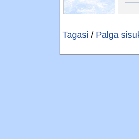
Tagasi
/
Palga sisu