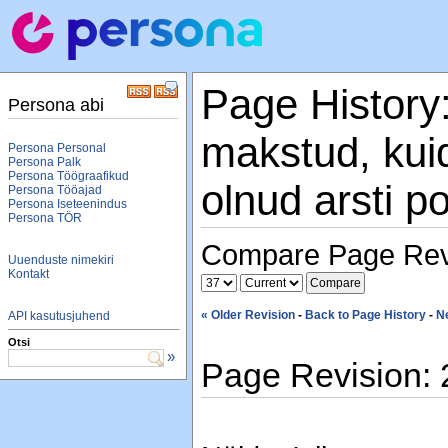
Page History:
Persona abi
makstud, kuid 
Persona Personal
Persona Palk
Persona Töögraafikud
olnud arsti p
Persona Tööajad
Persona Iseteenindus
Persona TÖR
Compare Page Rev
Uuenduste nimekiri
Kontakt
« Older Revision
-
Back to Page History
-
N
API kasutusjuhend
Otsi
»
Page Revision: 