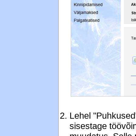
Lehel "Puhkused"
sisestage töövõi