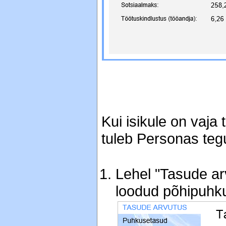
Kui isikule on vaja
tuleb Personas tegu
Lehel "Tasude arv
loodud põhipuhku