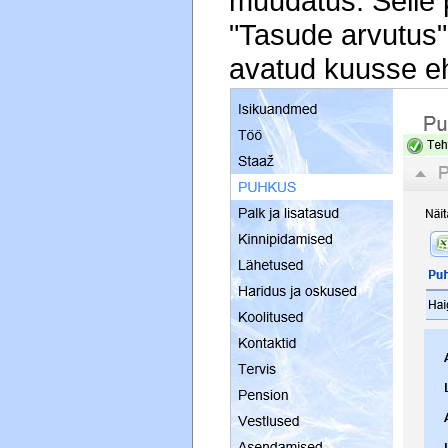
muudatus. Selle 
"Tasude arvutus
avatud kuusse eh