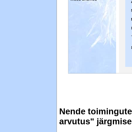
Nende toimingute
arvutus" järgmis