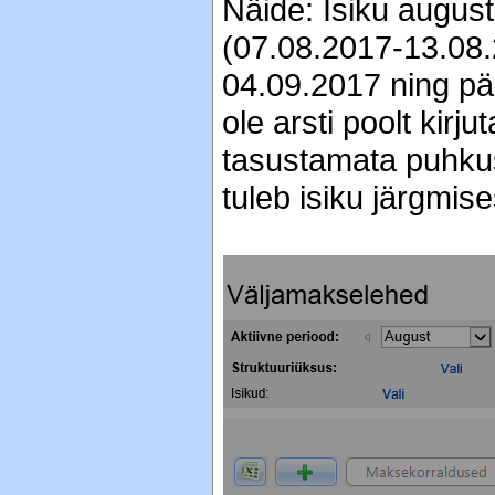
Näide: Isiku augus
(07.08.2017-13.08.
04.09.2017 ning pära
ole arsti poolt kirj
tasustamata puhkus
tuleb isiku järgmise