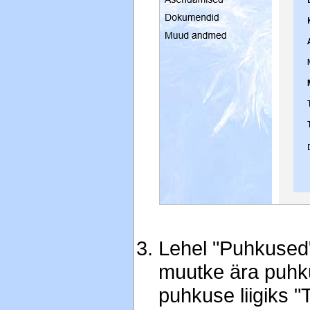
Lehel "Puhkused"
muutke ära puhku
puhkuse liigiks 