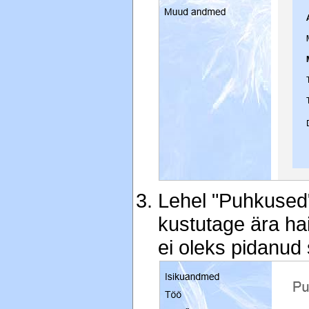
Lehel "Puhkused"
kustutage ära haig
ei oleks pidanud