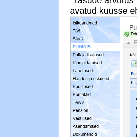
"Tasude arvutus
avatud kuusse eh