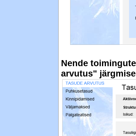
Nende toimingute
arvutus" järgmis