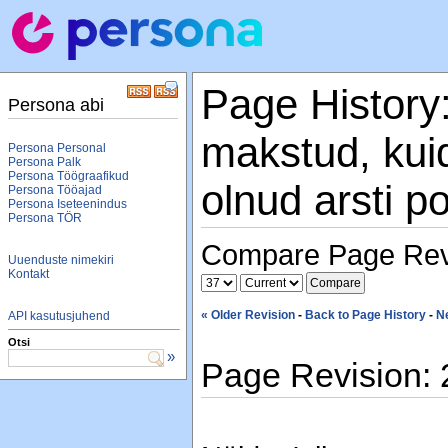
Page History:
Persona abi
makstud, kuid 
Persona Personal
Persona Palk
Persona Töögraafikud
olnud arsti p
Persona Tööajad
Persona Iseteenindus
Persona TÖR
Compare Page Rev
Uuenduste nimekiri
Kontakt
« Older Revision
-
Back to Page History
-
N
API kasutusjuhend
Otsi
»
Page Revision: 