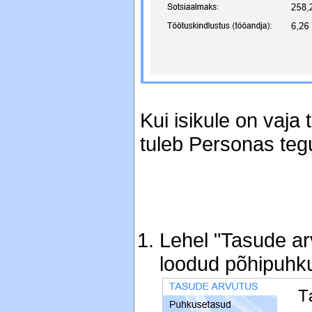
Kui isikule on vaja
tuleb Personas tegu
Lehel "Tasude arv
loodud põhipuhku