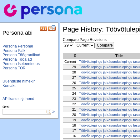
Page History: Töövõtulep
Persona abi
Compare Page Revisions
Persona Personal
Persona Palk
Persona Töögraafikud
#
Title
Persona Tööajad
Current
Töövõtulepingu ja käsunduslepingu tasu
Persona Iseteenindus
29
Töövõtulepingu ja käsunduslepingu tasu
Persona TÖR
28
Töövõtulepingu ja käsunduslepingu tasu
27
Töövõtulepingu ja käsunduslepingu tasu
Uuenduste nimekiri
26
Töövõtulepingu ja käsunduslepingu tasu
Kontakt
25
Töövõtulepingu ja käsunduslepingu tasu
24
Töövõtulepingu ja käsunduslepingu tasu
API kasutusjuhend
23
Töövõtulepingu ja käsunduslepingu tasu
22
Töövõtulepingu ja käsunduslepingu tasu
Otsi
21
Töövõtulepingu ja käsunduslepingu tasu
»
20
Töövõtulepingu ja käsunduslepingu tasu
19
Töövõtulepingu ja käsunduslepingu tasu
18
Töövõtulepingu ja käsunduslepingu tasu
17
Töövõtulepingu ja käsunduslepingu tasu
16
Töövõtulepingu ja käsunduslepingu tasu