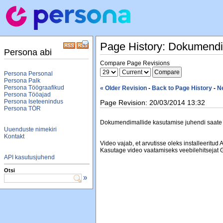
Page History: Dokumendi
Persona abi
Compare Page Revisions
Persona Personal
Persona Palk
Persona Töögraafikud
« Older Revision
-
Back to Page History
-
N
Persona Tööajad
Persona Iseteenindus
Page Revision: 20/03/2014 13:32
Persona TÖR
Dokumendimallide kasutamise juhendi saate 
Uuenduste nimekiri
Kontakt
Video vajab, et arvutisse oleks installeeritud
Kasutage video vaatamiseks veebilehitsejat
API kasutusjuhend
Otsi
»