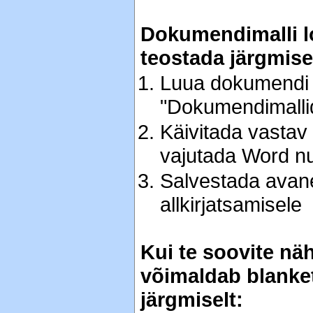
Dokumendimalli l
teostada järgmis
Luua dokumendi 
"Dokumendimalli
Käivitada vastav
vajutada Word n
Salvestada avanen
allkirjatsamisele
Kui te soovite nä
võimaldab blanketi
järgmiselt: