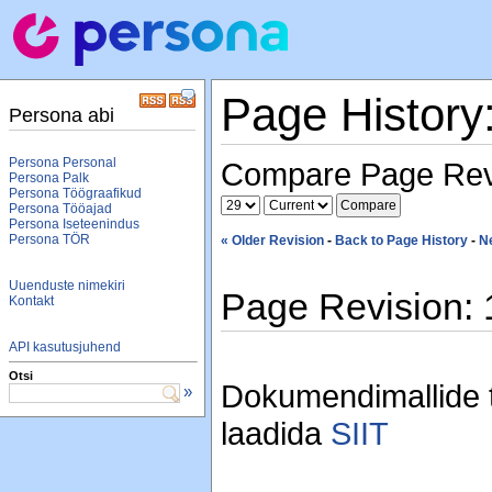
Page History
Persona abi
Persona Personal
Compare Page Rev
Persona Palk
Persona Töögraafikud
Persona Tööajad
Persona Iseteenindus
Persona TÖR
« Older Revision
-
Back to Page History
-
N
Uuenduste nimekiri
Page Revision: 
Kontakt
API kasutusjuhend
Otsi
Dokumendimallide t
»
laadida
SIIT