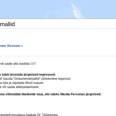
mallid
ewer Revision »
di saate alla laadida
SIIT
 tuleb teostada järgmised tegevused:
d" kausta "Dokumendimallid"
(ühekordne tegevus)
.
a rida ja vajutada Word nupule.
 või saata allkirjastamisele.
na võimaldab blanketile tuua, siis tuleks liikuda Personas järgmiselt:
blankett kasutama hakkab (N: Töölepingu