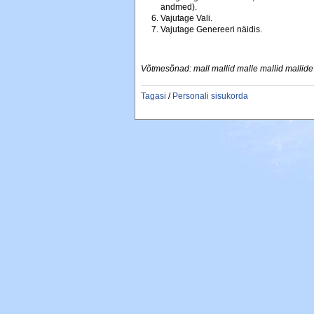
andmed).
Vajutage Vali.
Vajutage Genereeri näidis.
Võtmesõnad: mall mallid malle mallid mallide
Tagasi
/
Personali sisukorda