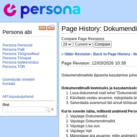
Page History: Dokumendi
Persona abi
Compare Page Revisions
Persona Personal
Persona Palk
Persona Töögraafikud
« Older Revision
-
Back to Page History
-
N
Persona Tööajad
Persona Iseteenindus
Page Revision: 12/03/2026 10:38
Persona TÖR
Dokumendimallide täpsema kasutamise juhen
Uuenduste nimekiri
Kontakt
Dokumendimalli loomiseks ja kasutamiseks
Luua dokumendi mall lehel "Dokumendi
API kasutusjuhend
Käivitada vastav aruanne, märgistada är
Salvestada avanenud fail arvuti töölauale
Otsi
»
Kui te soovite näha, milliseid andmeid Perso
Vajutage Dokumendid.
Vajutage Dokumendimallid.
Vajutage Lisa uus.
Vajutage Vali.
Märgistage ära aruanne, mille andmeid 