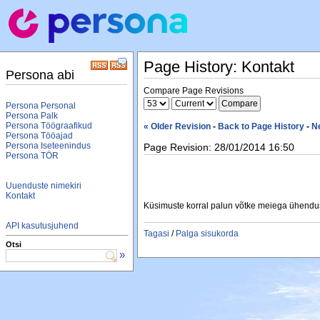
Page History: Kontakt
Persona abi
Compare Page Revisions
Persona Personal
Persona Palk
Persona Töögraafikud
« Older Revision
-
Back to Page History
-
N
Persona Tööajad
Persona Iseteenindus
Page Revision: 28/01/2014 16:50
Persona TÖR
Uuenduste nimekiri
Kontakt
Küsimuste korral palun võtke meiega ühendus
API kasutusjuhend
Tagasi
/
Palga sisukorda
Otsi
»