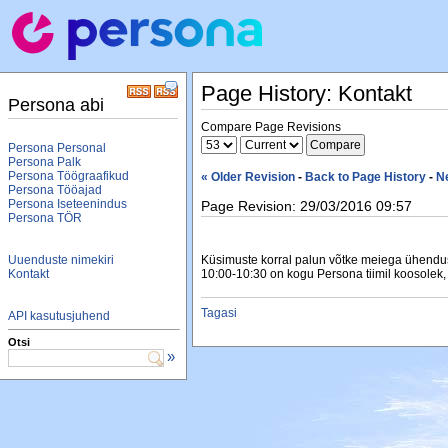
Page History: Kontakt
Persona abi
Compare Page Revisions
Persona Personal
Persona Palk
Persona Töögraafikud
« Older Revision
-
Back to Page History
-
N
Persona Tööajad
Persona Iseteenindus
Page Revision: 29/03/2016 09:57
Persona TÖR
Uuenduste nimekiri
Küsimuste korral palun võtke meiega ühendus
Kontakt
10:00-10:30 on kogu Persona tiimil koosolek,
Tagasi
API kasutusjuhend
Otsi
»