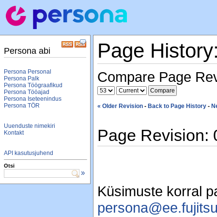
Page History
Persona abi
Persona Personal
Compare Page Rev
Persona Palk
Persona Töögraafikud
Persona Tööajad
Persona Iseteenindus
Persona TÖR
« Older Revision
-
Back to Page History
-
N
Uuenduste nimekiri
Page Revision: 
Kontakt
API kasutusjuhend
Otsi
»
Küsimuste korral p
persona@ee.fujits