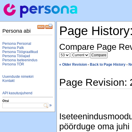
Page History
Persona abi
Persona Personal
Compare Page Rev
Persona Palk
Persona Töögraafikud
Persona Tööajad
Persona Iseteenindus
Persona TÖR
« Older Revision
-
Back to Page History
-
N
Uuenduste nimekiri
Page Revision: 
Kontakt
API kasutusjuhend
Otsi
»
Iseteenindusmoodul
pöörduge oma juhi 