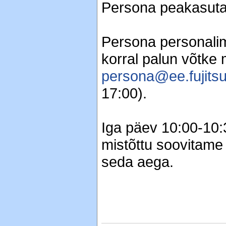
Persona peakasutaj
Persona personalim
korral palun võtke 
persona@ee.fujits
17:00).
Iga päev 10:00-10:
mistõttu soovitame
seda aega.