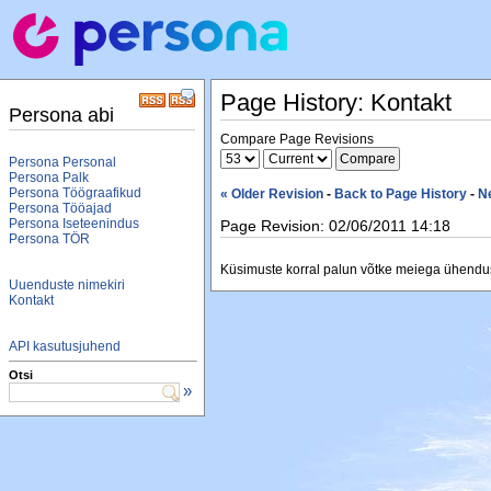
Page History: Kontakt
Persona abi
Compare Page Revisions
Persona Personal
Persona Palk
Persona Töögraafikud
« Older Revision
-
Back to Page History
-
N
Persona Tööajad
Persona Iseteenindus
Page Revision: 02/06/2011 14:18
Persona TÖR
Küsimuste korral palun võtke meiega ühendus
Uuenduste nimekiri
Kontakt
API kasutusjuhend
Otsi
»