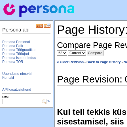
Page History
Persona abi
Persona Personal
Compare Page Rev
Persona Palk
Persona Töögraafikud
Persona Tööajad
Persona Iseteenindus
Persona TÖR
« Older Revision
-
Back to Page History
-
N
Uuenduste nimekiri
Page Revision: 
Kontakt
API kasutusjuhend
Otsi
»
Kui teil tekkis 
sisestamisel, siis