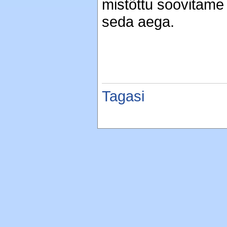
mistõttu soovitame
seda aega.
Tagasi