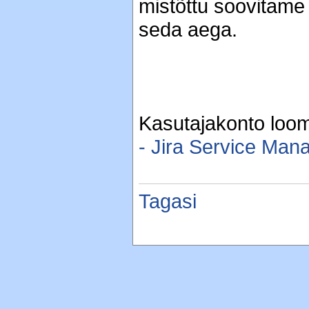
mistõttu soovitame
seda aega.
Kasutajakonto loomi
- Jira Service Ma
Tagasi