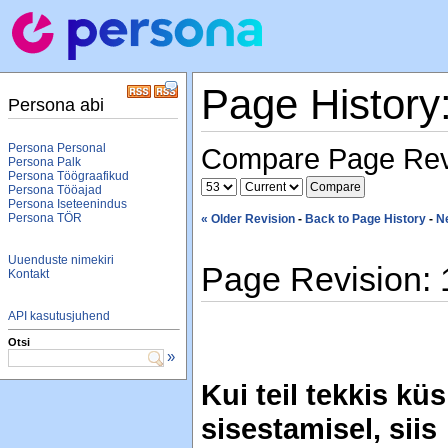
Page History
Persona abi
Persona Personal
Compare Page Rev
Persona Palk
Persona Töögraafikud
Persona Tööajad
Persona Iseteenindus
Persona TÖR
« Older Revision
-
Back to Page History
-
N
Uuenduste nimekiri
Page Revision: 
Kontakt
API kasutusjuhend
Otsi
»
Kui teil tekkis 
sisestamisel, siis