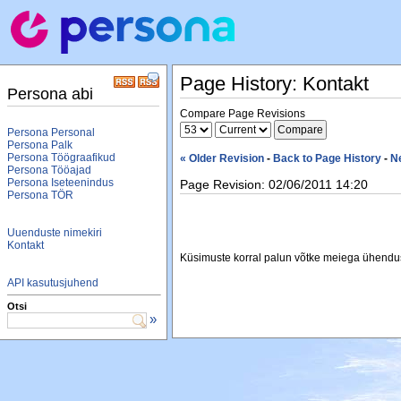
Page History: Kontakt
Persona abi
Compare Page Revisions
Persona Personal
Persona Palk
Persona Töögraafikud
« Older Revision
-
Back to Page History
-
N
Persona Tööajad
Persona Iseteenindus
Page Revision: 02/06/2011 14:20
Persona TÖR
Uuenduste nimekiri
Kontakt
Küsimuste korral palun võtke meiega ühendus
API kasutusjuhend
Otsi
»