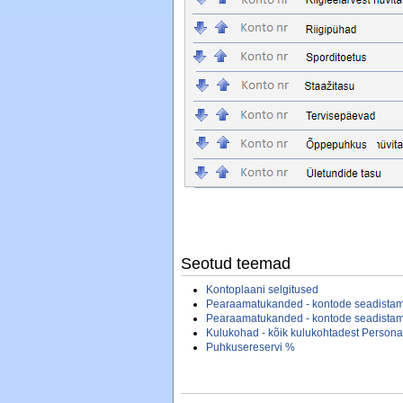
Seotud teemad
¶
Kontoplaani selgitused
Pearaamatukanded - kontode seadistami
Pearaamatukanded - kontode seadistami
Kulukohad - kõik kulukohtadest Person
Puhkusereservi %