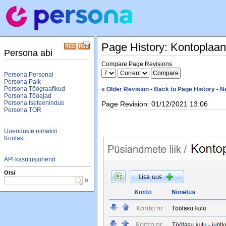
Page History: Kontoplaan
Persona abi
Compare Page Revisions
Persona Personal
Persona Palk
Persona Töögraafikud
« Older Revision
-
Back to Page History
-
N
Persona Tööajad
Persona Iseteenindus
Page Revision: 01/12/2021 13:06
Persona TÖR
Uuenduste nimekiri
Kontakt
API kasutusjuhend
Otsi
»