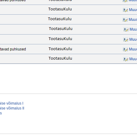
se võimalus I
se võimalus II
as