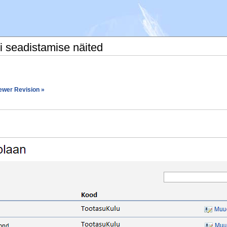
i seadistamise näited
ewer Revision »