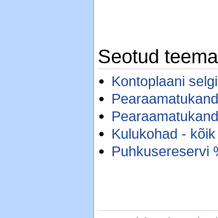
Seotud teem
Kontoplaani selg
Pearaamatukande
Pearaamatukande
Kulukohad - kõik
Puhkusereservi