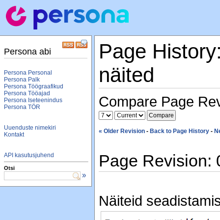
Page History
Persona abi
näited
Persona Personal
Persona Palk
Persona Töögraafikud
Persona Tööajad
Compare Page Rev
Persona Iseteenindus
Persona TÖR
Uuenduste nimekiri
« Older Revision
-
Back to Page History
-
N
Kontakt
Page Revision: 
API kasutusjuhend
Otsi
»
Näiteid seadistamis