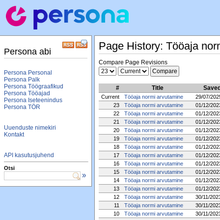
Page History: Tööaja nor
Persona abi
Compare Page Revisions
Persona Personal
Persona Palk
Persona Töögraafikud
#
Title
Saved
Persona Tööajad
Current
Tööaja normi arvutamine
29/07/202
Persona Iseteenindus
23
Tööaja normi arvutamine
01/12/202
Persona TÖR
22
Tööaja normi arvutamine
01/12/202
21
Tööaja normi arvutamine
01/12/202
Uuenduste nimekiri
20
Tööaja normi arvutamine
01/12/202
Kontakt
19
Tööaja normi arvutamine
01/12/202
18
Tööaja normi arvutamine
01/12/202
API kasutusjuhend
17
Tööaja normi arvutamine
01/12/202
16
Tööaja normi arvutamine
01/12/202
Otsi
15
Tööaja normi arvutamine
01/12/202
»
14
Tööaja normi arvutamine
01/12/202
13
Tööaja normi arvutamine
01/12/202
12
Tööaja normi arvutamine
30/11/202
11
Tööaja normi arvutamine
30/11/202
10
Tööaja normi arvutamine
30/11/202